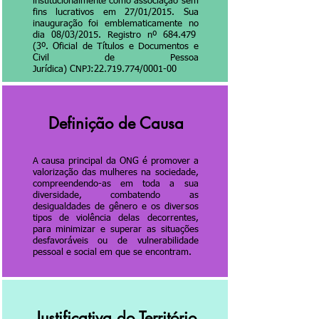
institucionalmente como associação sem
fins lucrativos em 27/01/2015. Sua
inauguração foi emblematicamente no
dia 08/03/2015. Registro nº 684.479
(3º. Oficial de Títulos e Documentos e
Civil de Pessoa
Jurídica) CNPJ:
22.719.774
/0001-00
Definição de Causa
A causa principal da ONG é promover a
valorização das mulheres na sociedade,
compreendendo-as em toda a sua
diversidade, combatendo as
desigualdades de gênero e os diversos
tipos de violência delas decorrentes,
para minimizar e superar as situações
desfavoráveis ou de vulnerabilidade
pessoal e social em que se encontram.
Justificativa do Território