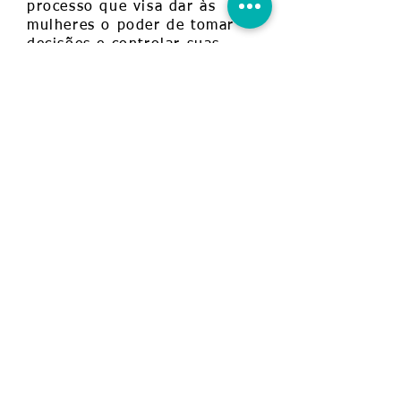
processo que visa dar às
mulheres o poder de tomar
decisões e controlar suas
próprias vidas no âmbito
pessoal, profissional e
sociopolítico. O
empoderamento das mulheres
também inclui a promoção da
autoestima, autoconfiança e
autonomia para que possam
ser agentes de mudanças em
suas famílias, em sua
comunidade e na sociedade
como um todo. Em nosso
entendimento, o
empoderamento também
considera a importância da
sororidade, que é o estímulo
à união das mulheres tem
torno de objetivos comuns,
respeitando-se as diferenças e